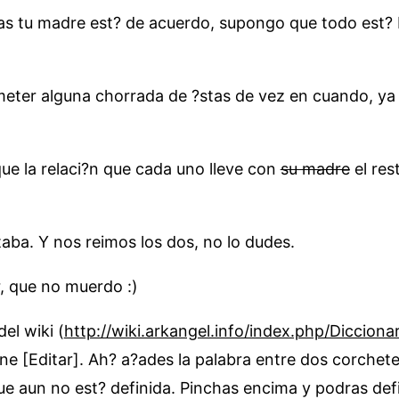
as tu madre est? de acuerdo, supongo que todo est? b
 meter alguna chorrada de ?stas de vez en cuando, ya
que la relaci?n que cada uno lleve con
su madre
el res
taba. Y nos reimos los dos, no lo dudes.
, que no muerdo :)
del wiki (
http://wiki.arkangel.info/index.php/Dicciona
ne [Editar]. Ah? a?ades la palabra entre dos corchet
ue aun no est? definida. Pinchas encima y podras defi