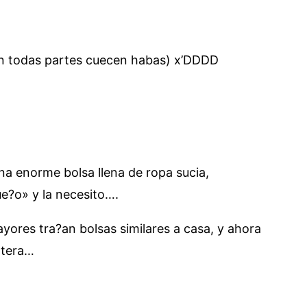
n todas partes cuecen habas) x’DDDD
na enorme bolsa llena de ropa sucia,
ue?o» y la necesito….
yores tra?an bolsas similares a casa, y ahora
ntera…