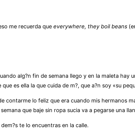
t, eso me recuerda que
everywhere, they boil beans
(e
uando alg?n fin de semana llego y en la maleta hay u
 que es ella la que cuida de m?, que a?n soy «su peq
r de contarme lo feliz que era cuando mis hermanos ma
 de semana que baje sin ropa sucia va a pegarse una lla
dem?s te lo encuentras en la calle.