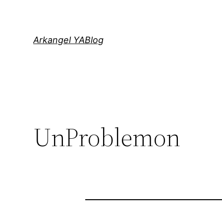
Saltar
al
contenido
Arkangel YABlog
UnProblemon