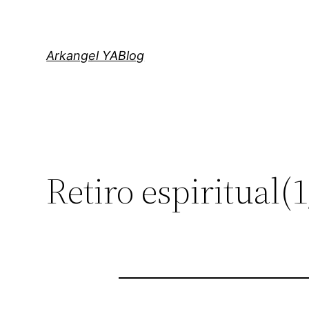
Saltar
al
contenido
Arkangel YABlog
Retiro espiritual(1