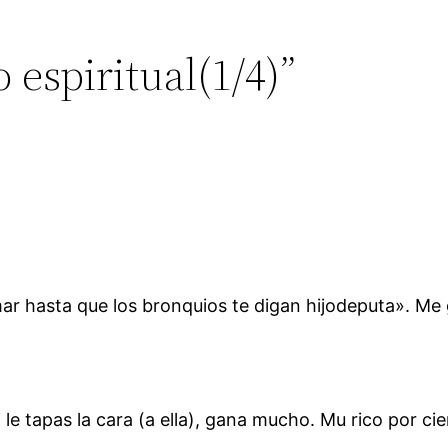
o espiritual(1/4)”
fumar hasta que los bronquios te digan hijodeputa». M
i le tapas la cara (a ella), gana mucho. Mu rico por c