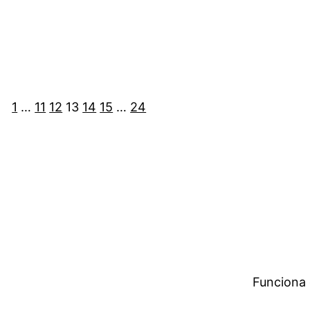
1
…
11
12
13
14
15
…
24
Funciona 