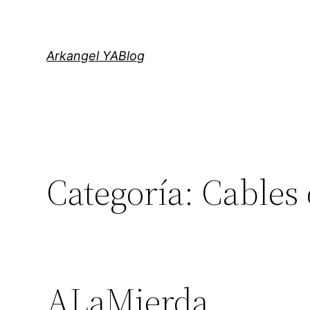
Saltar
al
contenido
Arkangel YABlog
Categoría:
Cables 
ALaMierda